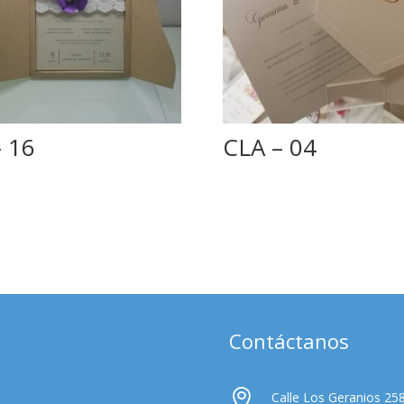
 16
CLA – 04
Contáctanos

Calle Los Geranios 258