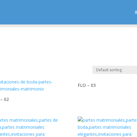
I
FLO – 03
– 02