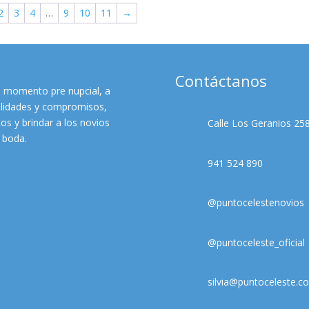
2
3
4
…
9
10
11
→
Contáctanos
l momento pre nupcial, a
bilidades y compromisos,
os y brindar a los novios
Calle Los Geranios 258
e boda.
941 524 890
@puntocelestenovios
@puntoceleste_oficial
silvia@puntoceleste.c