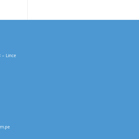
 – Lince
om.pe