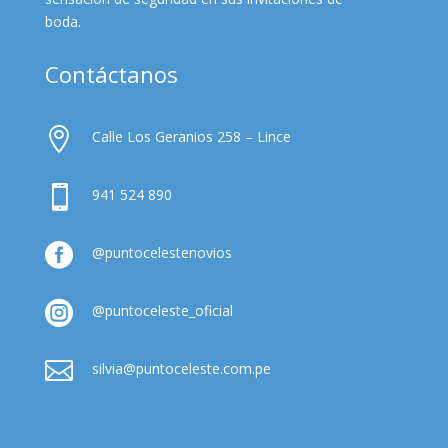
boda.
Contáctanos

Calle Los Geranios 258 – Lince

941 524 890

@puntocelestenovios

@puntoceleste_oficial

silvia@puntoceleste.com.pe